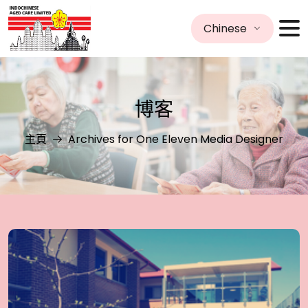
Chinese
博客
主頁
Archives for One Eleven Media Designer