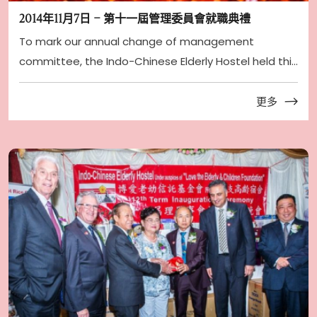
2014年11月7日 – 第十一屆管理委員會就職典禮
To mark our annual change of management
committee, the Indo-Chinese Elderly Hostel held this
year i ...
更多