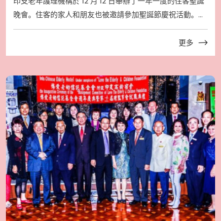
印支老年護理機構於 12 月 12 日舉辦了一年一度的住客聖誕
晚會。住客的家人和朋友也被邀請參加聖誕節慶祝活動。義
工和信托人走訪了機構的每個地方，為住客唱聖誕歌曲並送
上禮物，增添了節日氣氛。
更多